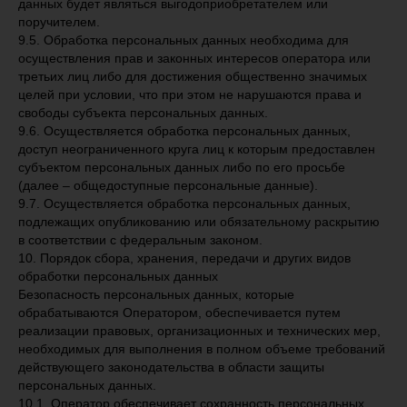
данных будет являться выгодоприобретателем или
этаж 33, офис 24
ОГРН 318784700277226
поручителем.
9.5. Обработка персональных данных необходима для
Оставить заявку
осуществления прав и законных интересов оператора или
третьих лиц либо для достижения общественно значимых
целей при условии, что при этом не нарушаются права и
Тренд Сеттерс © 2026
На сайте присутствуют
Все права защищены
иллюстрации, созданные с
свободы субъекта персональных данных.
помощью ИИ
9.6. Осуществляется обработка персональных данных,
Политика конфиденциальности
Разработка сайта
доступ неограниченного круга лиц к которым предоставлен
субъектом персональных данных либо по его просьбе
(далее – общедоступные персональные данные).
9.7. Осуществляется обработка персональных данных,
подлежащих опубликованию или обязательному раскрытию
в соответствии с федеральным законом.
10. Порядок сбора, хранения, передачи и других видов
обработки персональных данных
Безопасность персональных данных, которые
обрабатываются Оператором, обеспечивается путем
реализации правовых, организационных и технических мер,
необходимых для выполнения в полном объеме требований
действующего законодательства в области защиты
персональных данных.
10.1. Оператор обеспечивает сохранность персональных