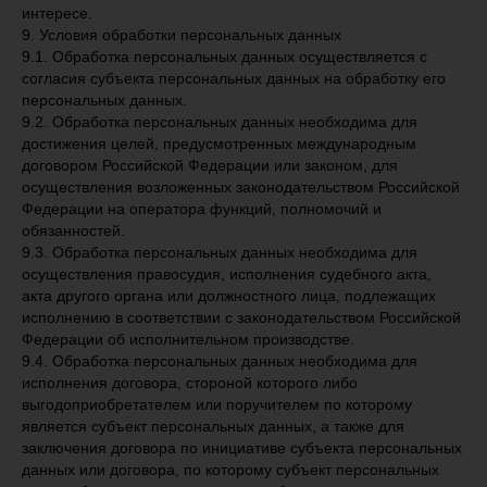
интересе.
9. Условия обработки персональных данных
9.1. Обработка персональных данных осуществляется с
согласия субъекта персональных данных на обработку его
персональных данных.
9.2. Обработка персональных данных необходима для
достижения целей, предусмотренных международным
договором Российской Федерации или законом, для
осуществления возложенных законодательством Российской
Федерации на оператора функций, полномочий и
обязанностей.
9.3. Обработка персональных данных необходима для
осуществления правосудия, исполнения судебного акта,
TrendSetters
акта другого органа или должностного лица, подлежащих
исполнению в соответствии с законодательством Российской
Федерации об исполнительном производстве.
2026
+7 (926) 920-08-78
9.4. Обработка персональных данных необходима для
исполнения договора, стороной которого либо
work@prtsagency.ru
выгодоприобретателем или поручителем по которому
является субъект персональных данных, а также для
Находимся по адресу:
Наши реквизиты:
заключения договора по инициативе субъекта персональных
г. Москва, Пресненская наб.,
ИП Лазарева Л.А.
данных или договора, по которому субъект персональных
12, Башня Федерация Запад,
ИНН 780454014678